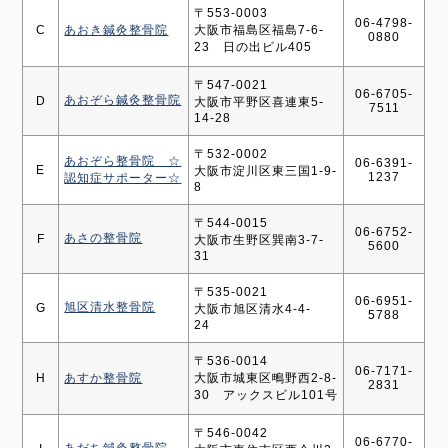
〒553-0003
06-4798-
C
あおき鍼灸整骨院
大阪市福島区福島7-6-
0880
23 日の出ビル405
〒547-0021
06-6705-
あおぞら鍼灸整骨院
D
大阪市平野区喜連東5-
7511
14-28
〒532-0002
あおぞら整骨院 ☆
06-6391-
E
大阪市淀川区東三国1-9-
1237
認知症サポーター☆
8
〒544-0015
06-6752-
あさの整骨院
F
大阪市生野区巽南3-7-
5600
31
〒535-0021
06-6951-
旭区清水整骨院
G
大阪市旭区清水4-4-
5788
24
〒536-0014
06-7171-
H
あすか整骨院
大阪市城東区鴫野西2-8-
2831
30 アックスビル101号
〒546-0042
06-6770-