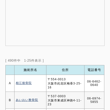
[ 490件中 1-25件表示 ]
施術所名
住所
電話番号
〒554-0013
06-6462-
相江接骨院
A
大阪市此花区梅香3-25-
0640
16
〒537-0003
06-6974-
あいおい整骨院
B
大阪市東成区神路4-11-
5855
23