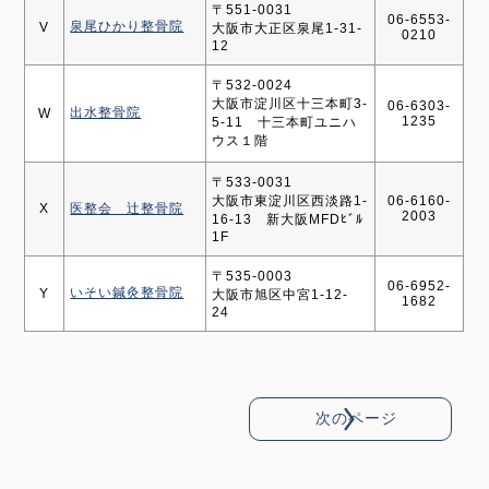
〒551-0031
06-6553-
泉尾ひかり整骨院
V
大阪市大正区泉尾1-31-
0210
12
〒532-0024
大阪市淀川区十三本町3-
06-6303-
出水整骨院
W
1235
5-11 十三本町ユニハ
ウス１階
〒533-0031
大阪市東淀川区西淡路1-
06-6160-
X
医整会 辻整骨院
2003
16-13 新大阪MFDﾋﾞﾙ
1F
〒535-0003
06-6952-
いそい鍼灸整骨院
Y
大阪市旭区中宮1-12-
1682
24
次のページ