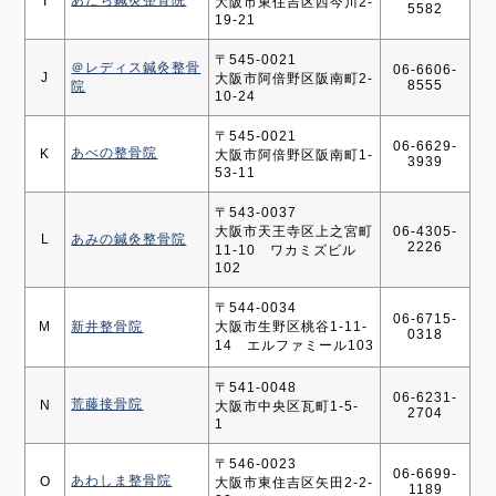
あだち鍼灸整骨院
I
大阪市東住吉区西今川2-
5582
19-21
〒545-0021
＠レディス鍼灸整骨
06-6606-
J
大阪市阿倍野区阪南町2-
8555
院
10-24
〒545-0021
06-6629-
あべの整骨院
K
大阪市阿倍野区阪南町1-
3939
53-11
〒543-0037
大阪市天王寺区上之宮町
06-4305-
L
あみの鍼灸整骨院
2226
11-10 ワカミズビル
102
〒544-0034
06-6715-
M
新井整骨院
大阪市生野区桃谷1-11-
0318
14 エルファミール103
〒541-0048
06-6231-
荒藤接骨院
N
大阪市中央区瓦町1-5-
2704
1
〒546-0023
06-6699-
あわしま整骨院
O
大阪市東住吉区矢田2-2-
1189