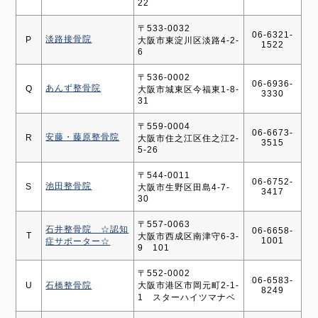
22
〒533-0032
06-6321-
淡路接骨院
P
大阪市東淀川区淡路4-2-
1522
6
〒536-0002
06-6936-
あんず整骨院
Q
大阪市城東区今福東1-8-
3330
31
〒559-0004
06-6673-
安藤・藤原整骨院
R
大阪市住之江区住之江2-
3515
5-26
〒544-0011
06-6752-
池田整骨院
S
大阪市生野区田島4-7-
3417
30
〒557-0063
石井整骨院 ☆認知
06-6658-
T
大阪市西成区南津守6-3-
1001
症サポーター☆
9 101
〒552-0002
06-6583-
U
石橋整骨院
大阪市港区市岡元町2-1-
8249
1 スターハイツマナベ