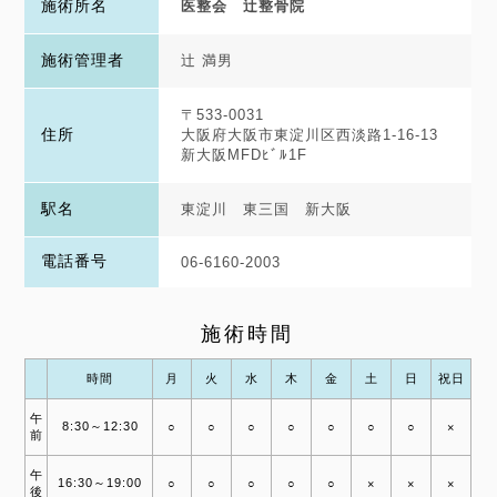
施術所名
医整会 辻整骨院
施術管理者
辻 満男
〒533-0031
住所
大阪府大阪市東淀川区西淡路1-16-13
新大阪MFDﾋﾞﾙ1F
駅名
東淀川 東三国 新大阪
電話番号
06-6160-2003
施術時間
時間
月
火
水
木
金
土
日
祝日
午
8:30～12:30
○
○
○
○
○
○
○
×
前
午
16:30～19:00
○
○
○
○
○
×
×
×
後