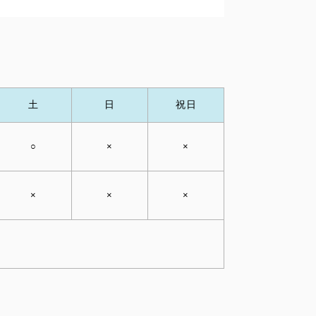
土
日
祝日
○
×
×
×
×
×