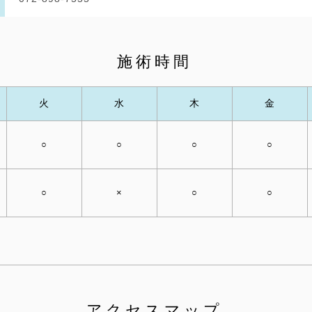
施術時間
火
水
木
金
○
○
○
○
○
×
○
○
アクセスマップ