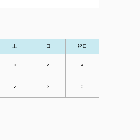
土
日
祝日
○
×
×
○
×
×