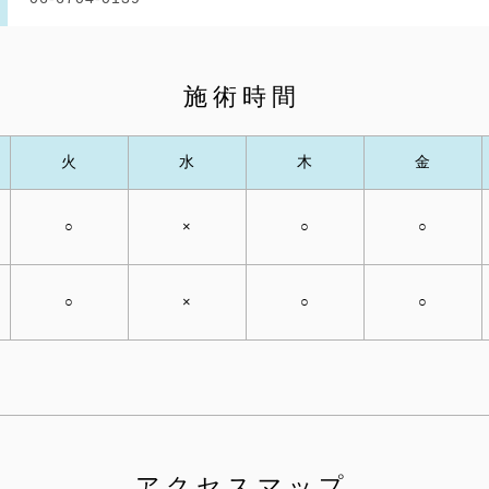
施術時間
火
水
木
金
○
×
○
○
○
×
○
○
アクセスマップ