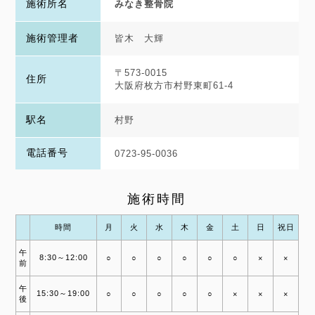
施術所名
みなき整骨院
施術管理者
皆木 大輝
〒573-0015
住所
大阪府枚方市村野東町61-4
駅名
村野
電話番号
0723-95-0036
施術時間
時間
月
火
水
木
金
土
日
祝日
午
8:30～12:00
○
○
○
○
○
○
×
×
前
午
15:30～19:00
○
○
○
○
○
×
×
×
後