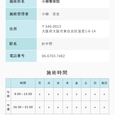
施術所名
小柳整骨院
施術管理者
小柳 安史
〒546-0013
住所
大阪府大阪市東住吉区湯里1-6-14
駅名
針中野
電話番号
06-6703-7482
施術時間
時間
月
火
水
木
金
土
日
祝日
午
9:00～13:00
○
○
○
○
○
○
×
×
前
午
16:30～21:00
○
○
×
○
○
×
×
×
後