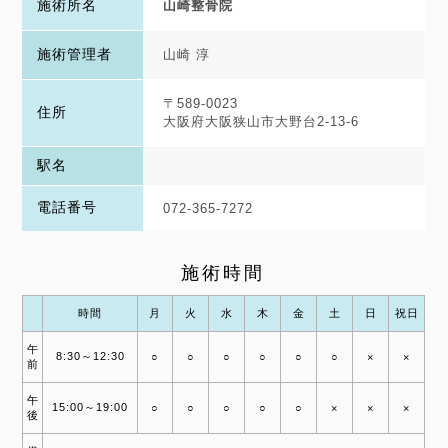
施術所名
山崎整骨院
施術管理者
山崎 淳
〒589-0023
住所
大阪府大阪狭山市大野台2-13-6
駅名
電話番号
072-365-7272
施術時間
時間
月
火
水
木
金
土
日
祝日
午
8:30～12:30
○
○
○
○
○
○
×
×
前
午
15:00～19:00
○
○
○
○
○
×
×
×
後