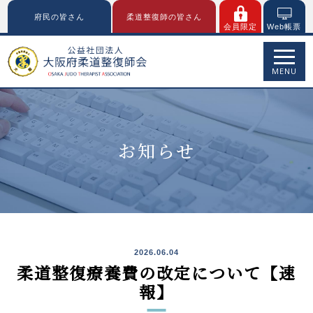
府民の皆さん
柔道整復師の皆さん
会員限定
Web帳票
MENU
お知らせ
2026.06.04
柔道整復療養費の改定について【速
報】