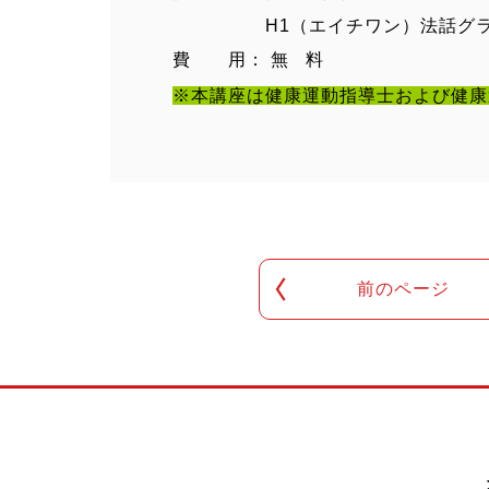
H1（エイチワン）法話グランプ
費 用： 無 料
※本講座は健康運動指導士および健康
前のページ