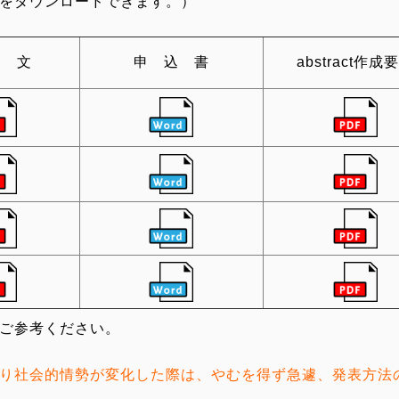
をダウンロードできます。）
内 文
申 込 書
abstract作成
ご参考ください。
り社会的情勢が変化した際は、やむを得ず急遽、発表方法