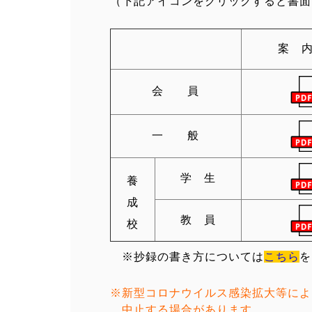
（下記アイコンをクリックすると書面
案 
会 員
一 般
学 生
養
成
教 員
校
※抄録の書き方については
こちら
を
※新型コロナウイルス感染拡大等によ
中止する
場合があります。