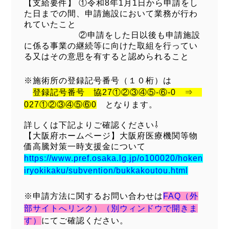
【支給要件】 ①令和8年1月1日から申請をし
た日までの間、申請施設において業務が行わ
れていたこと
②申請をした日以後も申請施設
に係る事業の継続等に向けた取組を行ってい
る又はその意思を有すると認められること
※施術所の登録記号番号（１０桁）は
登録記号番号 協27①②③④⑤-⑥-0 ⇒
027①②③④⑤⑥0
となります。
詳しくは下記よりご確認ください⇩
【大阪府ホームページ】⼤阪府医療機関等物
価⾼騰対策⼀時⽀援⾦について
https://www.pref.osaka.lg.jp/o100020/hoken
iryokikaku/subvention/bukkakoutou.html
※申請方法に関するお問い合わせは
FAQ（外
部サイトへリンク）（別ウィンドウで開きま
す）
にてご確認ください。