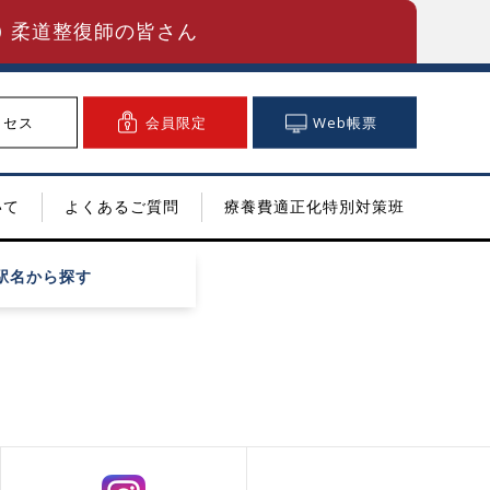
柔道整復師の皆さん
クセス
会員限定
Web帳票
いて
よくあるご質問
療養費適正化特別対策班
駅名
から探す
！