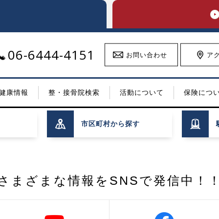
06-6444-4151
お問い合わせ
ア
近くの整・接骨院を
簡単検索!
健康情報
整・接骨院検索
活動について
保険につ
市区町村
から探す
さまざまな情報を
SNSで発信中！