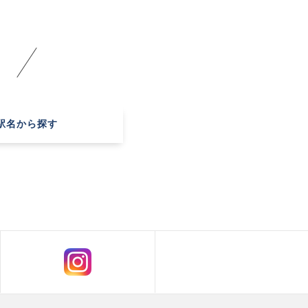
駅名
から探す
！