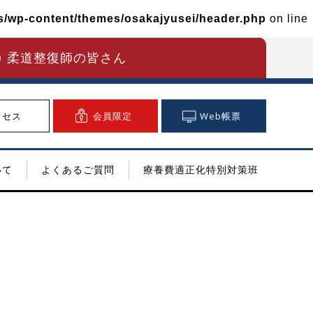
ms/wp-content/themes/osakajyusei/header.php
on line
柔道整復師の皆さん
クセス
会員限定
Web帳票
いて
よくあるご質問
療養費適正化特別対策班