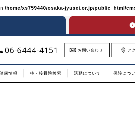
in
/home/xs759440/osaka-jyusei.or.jp/public_html/c
06-6444-4151
お問い合わせ
ア
健康情報
整・接骨院検索
活動について
保険につ
お知らせ