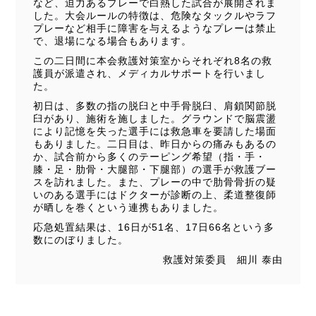
など、迫力あるプレーで白熱した試合が展開されま
した。大会ルールの特徴は、危険なタックルやラフ
プレーなど相手に障害を与えるようなプレーは禁止
で、退場になる場合もあります。
この二日間に本会救護対策室からそれぞれ8名の救
護員が派遣され、メディカルサポートを行いまし
た。
初日は、多数の指の脱臼と中手骨脱臼、肩鎖関節脱
臼があり、施術を施しました。グラウンドで脳震盪
により記憶を失った選手には救急車を要請した場面
もありました。二日目は、昨日からの痛みもあるの
か、試合前から多くのテーピング希望（指・手・
膝・足・肋骨・大腿部・下腿部）の選手が救護ブー
スを訪れました。また、プレーの中で肋骨骨折の疑
いのある選手にはドクターが診断の上、柔道整復師
が晒しを巻くという連携もありました。
応急処置結果は、16日が51名、17日66名という多
数にのぼりました。
救護対策委員 細川 泰由