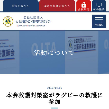
府民の皆さん
柔道整復師の皆さん
会員限定
Web帳票
MENU
活動について
2016.04.16
本会救護対策室がラグビーの救護に
参加