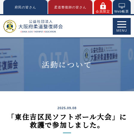
府民の皆さん
柔道整復師の皆さん
会員限定
Web帳票
MENU
活動について
2025.09.08
「東住吉区民ソフトボール大会」に
救護で参加しました。