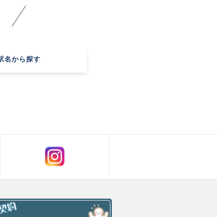
駅名
から探す
！