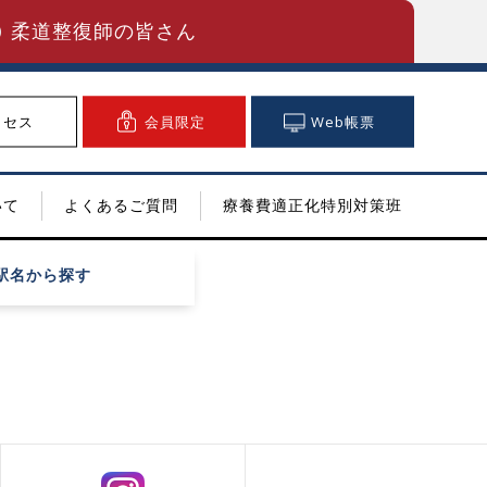
柔道整復師の皆さん
クセス
会員限定
Web帳票
いて
よくあるご質問
療養費適正化特別対策班
駅名
から探す
！