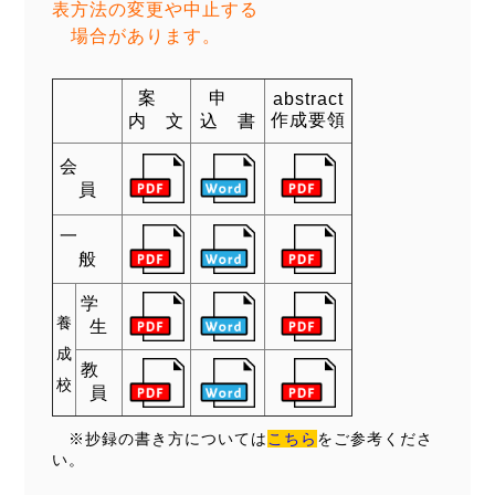
表方法の変更や中止する
場合があります。
案
申
abstract
作成要領
内 文
込 書
会
員
一
般
学
養
生
成
教
校
員
※抄録の書き方については
こちら
をご参考くださ
い。