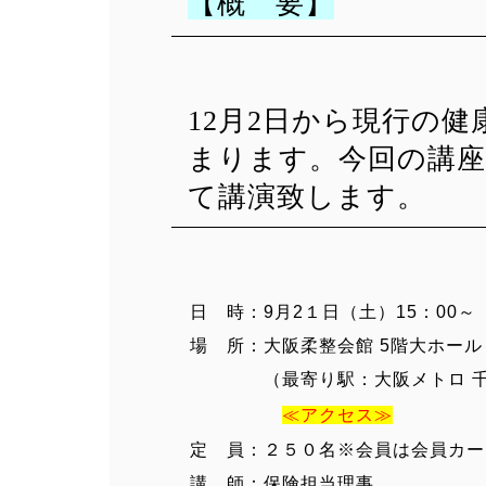
【概 要】
12月2日から現行の
まります。今回の講座
て講演致します。
日 時：9月2１日（土）15：00～（
場 所：大阪柔整会館 5階大ホール 
（最寄り駅：大阪メトロ 千日
≪アクセス≫
定 員：２５０名※会員は会員カー
講 師：保険担当理事