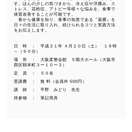
す。ほんの少しの気づきから、冷え症や浮腫み、ス
トレス、花粉症、アトピー等様々な悩みを、食事で
体質改善することが可能です。
食から健康を知り、食事の知恵である『薬膳』を
日々の生活に取り入れ、続けられるコツと実践方法
をお伝えします。
日 時 ： 平成３１年 ４月２０日（土） １６時
～（９０分）
場 所 ： 大阪柔整会館 ５階大ホール（大阪市
西区靱本町３ー１０ー３）
定 員 ： ５０名
受講費 ： 無 料（会員外 500円）
講 師 ： 平野 みどり 先生
持参物 ： 筆記用具